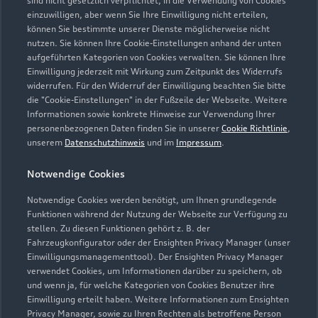
sind nicht gesetzlich verpflichtet, in die Verwendung von Cookies
Öffnungszeiten
einzuwilligen, aber wenn Sie Ihre Einwilligung nicht erteilen,
können Sie bestimmte unserer Dienste möglicherweise nicht
nutzen. Sie können Ihre Cookie-Einstellungen anhand der unten
aufgeführten Kategorien von Cookies verwalten. Sie können Ihre
Verkauf
Einwilligung jederzeit mit Wirkung zum Zeitpunkt des Widerrufs
Geschlossen
,
öffnet am
Montag 09:00
widerrufen. Für den Widerruf der Einwilligung beachten Sie bitte
die "Cookie-Einstellungen" in der Fußzeile der Webseite. Weitere
Informationen sowie konkrete Hinweise zur Verwendung Ihrer
Service
personenbezogenen Daten finden Sie in unserer
Cookie Richtlinie
,
Geschlossen
,
öffnet am
Montag 07:00
unserem
Datenschutzhinweis
und im
Impressum
.
Notwendige Cookies
Schautag
Geschlossen
,
öffnet am
Sonntag 14:00
Notwendige Cookies werden benötigt, um Ihnen grundlegende
Funktionen während der Nutzung der Webseite zur Verfügung zu
stellen. Zu diesen Funktionen gehört z. B. der
Fahrzeugkonfigurator oder der Ensighten Privacy Manager (unser
Einwilligungsmanagementtool). Der Ensighten Privacy Manager
Zurück nach oben
verwendet Cookies, um Informationen darüber zu speichern, ob
und wenn ja, für welche Kategorien von Cookies Benutzer ihre
Einwilligung erteilt haben. Weitere Informationen zum Ensighten
Modelle
Privacy Manager, sowie zu Ihren Rechten als betroffene Person