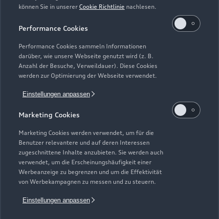
können Sie in unserer
Cookie Richtlinie
nachlesen.
Kaufen & leasen
Alle Modelle
Performance Cookies
Modelle vergleichen
Service & Zubehör
Performance Cookies sammeln Informationen
Neuwagensuche
darüber, wie unsere Webseite genutzt wird (z. B.
Elektromodelle
Anzahl der Besuche, Verweildauer). Diese Cookies
Gebrauchtwagensuche
Support
werden zur Optimierung der Webseite verwendet.
Saisonale Angebote
Plug-in-Hybride
Gebrauchtwagen
Einstellungen anpassen
Audi Services
Über Audi
Kundenservice
Finanzierung
Marketing Cookies
Garantie
Händlersuche
Aktionen & Angebote
Unternehmen
Marketing Cookies werden verwendet, um für die
Audi digital services
Benutzer relevantere und auf deren Interessen
Audi Code
Geschäftskunden
Karriere
zugeschnittene Inhalte anzubieten. Sie werden auch
myAudi
verwendet, um die Erscheinungshäufigkeit einer
Häufige Fragen (FAQ)
Investor Relations
Werbeanzeige zu begrenzen und um die Effektivität
© 2026 AUDI AG. Alle Rechte vorbehalten
von Werbekampagnen zu messen und zu steuern.
Audi Online Beratung
Presse & Media Center
Impressum
Rechtliches
Hinweisgebersystem
Einstellungen anpassen
Online-Terminvereinbarung
Datenschutz
Datenschutzinformation
Cookie-Einstellungen