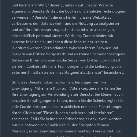
und Partnern ("Wir", "Unser"), nutzen auf unserer Website
eigene und Dienste Dritter, die Cookies und ähnliche Technologien
verwenden ("Dienste"), die uns helfen, unsere Website zu
verbessern, den Datenverkehr und die Nutzung zu analysieren
und auf Ihre Interessen zugeschnittene Inhalte anzuzeigen,
einschließlich personalisierter Werbung. Zudem binden wir
externe Inhalte ein, um Ihnen diese Inhalte anzuzeigen.
Hierdurch werden Verbindungen zwischen Ihrem Browser und
Servern von Dritten hergestellt und es können personenbezogene
Ippinghäuser Straße 10/12
Daten von Ihrem Browser an die Server von Dritten übermittelt
werden. Cookies, ähnliche Technologien und die Einbindung von
34466 Wolfhagen
externen Inhalten werden nachfolgend als „Dienste“ bezeichnet.
05692 9876200
Um diese Dienste nutzen zu können, benötigen wir Ihre
Einwilligung. Mit einem Klick auf "Alle akzeptieren" erteilen Sie
Ihre Einwilligung zur Verwendung aller Dienste. Sie können auch
AUDI@AUTOHAUS-OSTMANN.DE
einzelne Einwilligungen erteilen, indem Sie die Schieberegler für
jede Cookie-Kategorie einzeln anklicken und diese Einstellungen
Kontaktdaten herunterladen
durch Klicken auf "Einstellungen speichern und fortfahren"
speichern. Falls Sie keinen der Schieberegler anklicken, werden
nur die notwendigen Cookies (z. B. der Ensighten Privacy
Manager, unser Einwilligungsmanagementtool) verwendet. Sie