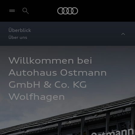
Startseite
Überblick
Über uns
Willkommen bei 
Autohaus Ostmann 
GmbH & Co. KG 
Wolfhagen