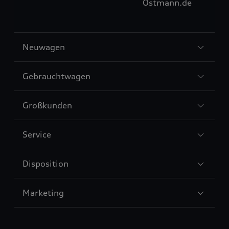
Ostmann.de
Sección
Neuwagen
2
Sección
Gebrauchtwagen
3
Sección
Großkunden
4
Sección
Service
5
Sección
Disposition
6
Sección
Marketing
7